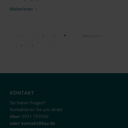
Weiterlesen
«
‹
2
3
4
Seite 4 von 7
5
6
›
»
KONTAKT
Sie haben Fragen?
Kontaktieren Sie uns direkt
über:
0931 797090
oder:
kontakt@baz.de