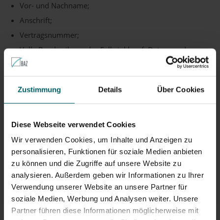
Vor- und Nachname;
Anschrift;
Vertragsnummer;
Volle Beschreibung des Falls inkl. ggf. Datum und
Uhrzeit;
Vorgangsnr. falls es um einen Antrag oder einen
Leistungsfall gilt;
Zustimmung
Details
Über Cookies
Dokumente, die den Fall belegen und die Beschwerde
somit begründen können.
Diese Webseite verwendet Cookies
1.4 Die BAZ hat das Recht die Beschwerde nicht zu prüfen,
Wir verwenden Cookies, um Inhalte und Anzeigen zu
wenn:
personalisieren, Funktionen für soziale Medien anbieten
zu können und die Zugriffe auf unsere Website zu
Oben erwähnte Informationen ganz oder teilweise
analysieren. Außerdem geben wir Informationen zu Ihrer
fehlen;
Verwendung unserer Website an unsere Partner für
Es nicht möglich ist, den Beschwerdeführer zu
soziale Medien, Werbung und Analysen weiter. Unsere
identifizieren;
Partner führen diese Informationen möglicherweise mit