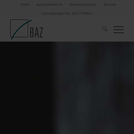
News
Apothekenbörse
Netzwerkpartner
Kontakt
Sofortkontakt Tel.: 0931-79709-0