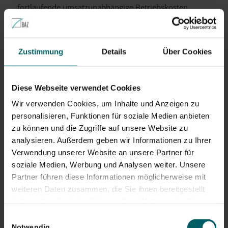
fortlaufende umsatzunabhängige Betriebskosten,
Löhne und Gehälter, Miete bzw. Pacht (auch für evtl.
nötige Ausweichräumlichkeiten), etc. werden von einer
Praxisausfallversicherung getragen.
Zustimmung
Details
Über Cookies
Welche Gefahren und Schäden sind
u.a. versicherbar?
Diese Webseite verwendet Cookies
Praxisausfall aufgrund von Schäden an versicherten
Wir verwenden Cookies, um Inhalte und Anzeigen zu
Sachen durch:
personalisieren, Funktionen für soziale Medien anbieten
zu können und die Zugriffe auf unsere Website zu
Feuer (Brand, Blitzschlag, Explosion)
analysieren. Außerdem geben wir Informationen zu Ihrer
Einbruchdiebstahl inkl. Vandalismus und Raub
Verwendung unserer Website an unsere Partner für
Leitungswasser
soziale Medien, Werbung und Analysen weiter. Unsere
Partner führen diese Informationen möglicherweise mit
Sturm und Hagel
weiteren Daten zusammen, die Sie ihnen bereitgestellt
Krankheit oder Unfall des Inhabers (wenn
haben oder die sie im Rahmen Ihrer Nutzung der Dienste
vereinbart – Bedingungen prüfen)
gesammelt haben. Sie geben Einwilligung zu unseren
Einwilligungsauswahl
angeordnete Quarantäne (wenn vereinbart –
Cookies, wenn Sie unsere Webseite weiterhin nutzen.
Notwendig