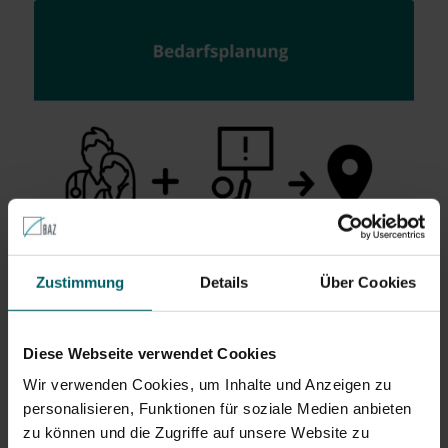
Zustimmung
Details
Über Cookies
Bedarfsplanung: Grundlage für die
vertragsärztliche Versorgung
Diese Webseite verwendet Cookies
9. März 2022
Wir verwenden Cookies, um Inhalte und Anzeigen zu
Viele Ärzte möchten gern ihr eigener Herr sein und in
personalisieren, Funktionen für soziale Medien anbieten
der…
zu können und die Zugriffe auf unsere Website zu