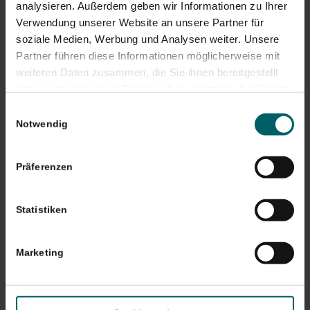
analysieren. Außerdem geben wir Informationen zu Ihrer
Verwendung unserer Website an unsere Partner für
soziale Medien, Werbung und Analysen weiter. Unsere
Partner führen diese Informationen möglicherweise mit
weiteren Daten zusammen, die Sie ihnen bereitgestellt
haben oder die sie im Rahmen Ihrer Nutzung der Dienste
gesammelt haben. Sie geben Einwilligung zu unseren
Einwilligungsauswahl
Cookies, wenn Sie unsere Webseite weiterhin nutzen.
Notwendig
Präferenzen
Statistiken
Kassenärztliche Vereinigung: Aufbau, Struktur
und Aufgaben
Marketing
27. Juli 2021
Die Kassenärztliche Vereinigung (KV) ist für die
wichtige…