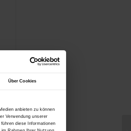
Über Cookies
 Medien anbieten zu können
r
hrer Verwendung unserer
 führen diese Informationen
ie im Rahmen Ihrer Nutzung