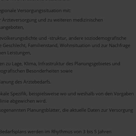
regionale Versorgungssituation mit:
 Ärzteversorgung und zu weiteren medizinischen
sangeboten,
evölkerungsdichte und -struktur, andere soziodemografische
e Geschlecht, Familienstand, Wohnsituation und zur Nachfrage
hen Leistungen,
en zu Lage, Klima, Infrastruktur des Planungsgebietes und
eografischen Besonderheiten sowie
Planung des Ärztebedarfs.
 lokale Spezifik, beispielsweise wo und weshalb von den Vorgaben
linie abgewichen wird.
 sogenannten Planungsblätter, die aktuelle Daten zur Versorgung
s Bedarfsplans werden im Rhythmus von 3 bis 5 Jahren