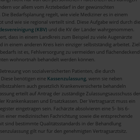
ondern vor allem vom Ärztebedarf in der gewünschten
 Die Bedarfsplanung regelt, wie viele Mediziner es in einem
t und wie sie regional verteilt sind. Diese Aufgabe wird durch di
desvereinigung (KBV)
und die KV der Länder wahrgenommen.
rt, dass in einem Landkreis zum Beispiel zu viele Augenärzte
 in einem anderen Kreis kein einziger selbstständig arbeitet. Ziel
ebedarfs ist es, Fehlversorgung zu vermeiden und flächendeckend
ienten wohnortnah behandelt werden können.
Betreuung von sozialversicherten Patienten, die durch
. Diese benötigen eine
Kassenzulassung
, wenn sie neben
elbstzahlern auch gesetzlich Krankenversicherte behandeln
assung erteilt auf Antrag der zuständige Zulassungsausschuss de
er Krankenkassen und Ersatzkassen. Der Vertragsarzt muss ein
egister eingetragen sein. Fachärzte absolvieren eine 5- bis 6-
 in einer medizinischen Fachrichtung sowie die entsprechende
it sind bestimmte Qualitätsstandards in der Behandlung
ssenzulassung gilt nur für den genehmigten Vertragsarztsitz.