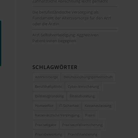
Zahnärztliche Abrechnung leicht gemacht
Die berufsständische Versorgung als
Fundament der Altersvorsorge für den Arzt
oder die Ärztin
Arzt Selbstverteidigung: Aggressiven
Patient:innen begegnen
SCHLAGWÖRTER
Altersvorsorge
Berufsausübungsgemeinschaft
Berufshaftpflicht
Cyber-Versicherung
Existenzgründung
Finanzberatung
Homeoffice
IT-Sicherheit
Kassenzulassung
Kassenärztliche Vereinigung
Praxis
Praxisabgabe
Praxisausfallversicherung
Praxisbewertung
Praxisfinanzierung