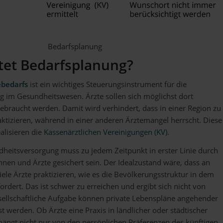
Bedarfsplanung
et Bedarfsplanung?
ebedarfs
ist ein wichtiges Steuerungsinstrument für die
ng im Gesundheitswesen. Ärzte sollen sich möglichst dort
gebraucht werden. Damit wird verhindert, dass in einer Region zu
raktizieren, während in einer anderen Ärztemangel herrscht. Diese
alisieren die
Kassenärztlichen Vereinigungen (KV)
.
heitsversorgung muss zu jedem Zeitpunkt in erster Linie durch
nnen und Ärzte gesichert sein. Der Idealzustand wäre, dass an
iele Ärzte praktizieren, wie es die Bevölkerungsstruktur in dem
ordert. Das ist schwer zu erreichen und ergibt sich nicht von
esellschaftliche Aufgabe können private Lebenspläne angehender
st werden. Ob Ärzte eine Praxis in ländlicher oder städtischer
ängt nicht nur von den persönlichen Präferenzen des künftigen