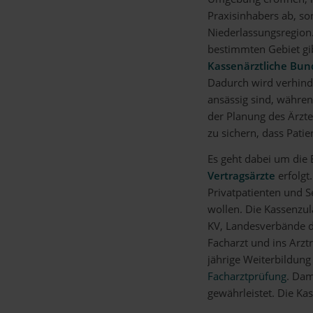
Praxisinhabers ab, s
Niederlassungsregion.
bestimmten Gebiet gib
Kassenärztliche Bun
Dadurch wird verhinde
ansässig sind, während
der Planung des Ärzt
zu sichern, dass Pat
Es geht dabei um die 
Vertragsärzte
erfolgt
Privatpatienten und S
wollen. Die Kassenzul
KV, Landesverbände d
Facharzt und ins Arztr
jährige Weiterbildung
Facharztprüfung
. Dam
gewährleistet. Die Ka