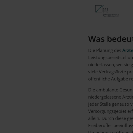
Was bedeut
Die Planung des
Ärzt
Leistungsbereitstellu
niederlassen, wo sie 
viele Vertragsärzte p
öffentliche Aufgabe re
Die ambulante Gesund
niedergelassene Ärzti
jeder Stelle genauso v
Versorgungsgebiet erf
allein. Durch diese g
Freiberufler beeinflus
Umgebung eröffnen, h