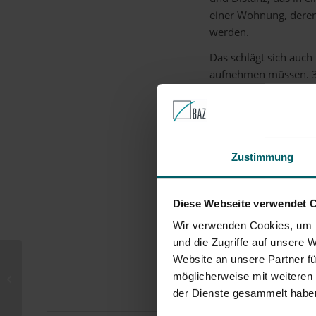
einer Wohnung, deren
werden.
Das schlägt sich auc
aufnehmen müssen. 33
deutschlandweit im M
ein Plus von mehr al
Durchschnitt zu, von
Die
Zinsbindungsdau
Zustimmung
vor hoch – den niedri
Sie haben Fragen zu 
Wir helfen Ihnen weit
Diese Webseite verwendet 
Wir verwenden Cookies, um I
und die Zugriffe auf unsere 
Website an unsere Partner fü
Berufsunfähigkeitsversicherung:
möglicherweise mit weiteren
Prävention rückt in den
Blickpunkt
der Dienste gesammelt haben