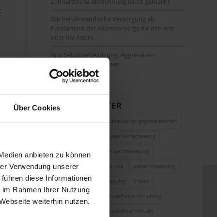
Zahnärztliche Abrechnung leicht gemacht
t
Die berufsständische Versorgung als
Fundament der Altersvorsorge für den Arzt
oder die Ärztin
Arzt Selbstverteidigung: Aggressiven
Patient:innen begegnen
SCHLAGWÖRTER
Über Cookies
Altersvorsorge
Berufsausübungsgemeinschaft
Berufshaftpflicht
Cyber-Versicherung
Existenzgründung
Finanzberatung
 Medien anbieten zu können
Homeoffice
IT-Sicherheit
Kassenzulassung
hrer Verwendung unserer
 führen diese Informationen
Kassenärztliche Vereinigung
Praxis
ie im Rahmen Ihrer Nutzung
Praxisabgabe
Praxisausfallversicherung
Webseite weiterhin nutzen.
Praxisbewertung
Praxisfinanzierung