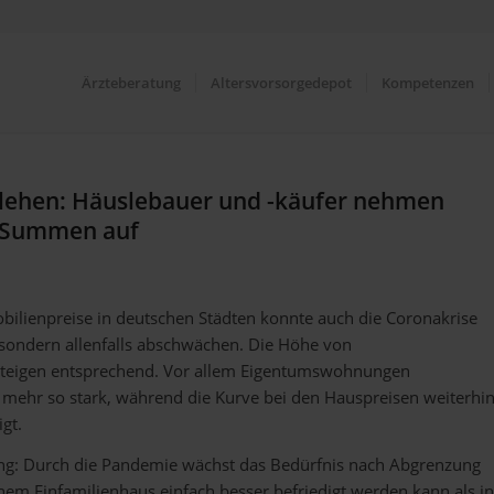
Ärzteberatung
Altersvorsorgedepot
Kompetenzen
lehen: Häuslebauer und -käufer nehmen
 Summen auf
bilienpreise in deutschen Städten konnte auch die Coronakrise
 sondern allenfalls abschwächen. Die Höhe von
steigen entsprechend. Vor allem Eigentumswohnungen
t mehr so stark, während die Kurve bei den Hauspreisen weiterhi
gt.
ng: Durch die Pandemie wächst das Bedürfnis nach Abgrenzung
inem Einfamilienhaus einfach besser befriedigt werden kann als in