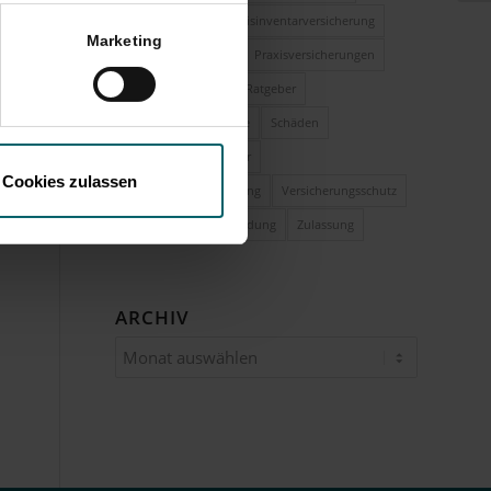
Praxisformen
Praxisinventarversicherung
Marketing
Praxismanagement
Praxisversicherungen
Praxisübernahme
Ratgeber
Rechtsschutz für Ärzte
Schäden
Telematikinfrastruktur
Cookies zulassen
Unternehmensberatung
Versicherungsschutz
Vorsorge
Weiterbildung
Zulassung
ARCHIV