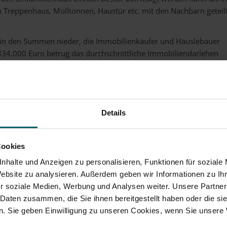
 Treppenhaus, Mülltonnen, Haustür etc. mit den Nachbarn geteil
h in den Summen nieder, die Immobilienkäufer und Häuslebauer
4.000 Euro betrug das durchschnittliche Immobiliendarlehen
ai dieses Jahres. Gegenüber dem Vorjahresmonat bedeutet das
s 13 Prozent. Auch die Anschlussfinanzierungssumme legte im
 162.000 auf 171.000 Euro und damit um 5,6 Prozent.
er
ist mit 14 bzw. (bei Anschlussfinanzierung) 13 Jahren nach wie
Details
gen Zinsen sei Dank.
einem Thema? Sie wünschen weitere Informationen?
er
.
Cookies
nhalte und Anzeigen zu personalisieren, Funktionen für soziale
Website zu analysieren. Außerdem geben wir Informationen zu I
r soziale Medien, Werbung und Analysen weiter. Unsere Partner
 Daten zusammen, die Sie ihnen bereitgestellt haben oder die s
. Sie geben Einwilligung zu unseren Cookies, wenn Sie unsere 