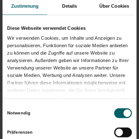
Zustimmung
Details
Über Cookies
Lebens- und Finanzplanung sowie bei der
Entscheidungsfindung zur Risikoabsicherung (im
Versicherungswesen).
Diese Webseite verwendet Cookies
Wir verwenden Cookies, um Inhalte und Anzeigen zu
personalisieren, Funktionen für soziale Medien anbieten
zu können und die Zugriffe auf unsere Website zu
analysieren. Außerdem geben wir Informationen zu Ihrer
Verwendung unserer Website an unsere Partner für
soziale Medien, Werbung und Analysen weiter. Unsere
Partner führen diese Informationen möglicherweise mit
weiteren Daten zusammen, die Sie ihnen bereitgestellt
haben oder die sie im Rahmen Ihrer Nutzung der Dienste
gesammelt haben. Sie geben Einwilligung zu unseren
Einwilligungsauswahl
Cookies, wenn Sie unsere Webseite weiterhin nutzen.
Notwendig
WERTE
Präferenzen
Woran glauben wir? Welche Werte vertreten wir?