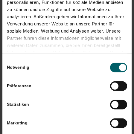
jeden treffen. Sichern Sie Ihre Finanzen!
personalisieren, Funktionen für soziale Medien anbieten
zu können und die Zugriffe auf unsere Website zu
Online.
analysieren. Außerdem geben wir Informationen zu Ihrer
Offline.
Verwendung unserer Website an unsere Partner für
Überall.
soziale Medien, Werbung und Analysen weiter. Unsere
Halten Sie durch, bleiben Sie gesund und
kontaktieren
Partner führen diese Informationen möglicherweise mit
Sie uns gerne bei Fragen
.
weiteren Daten zusammen, die Sie ihnen bereitgestellt
haben oder die sie im Rahmen Ihrer Nutzung der Dienste
gesammelt haben. Sie geben Einwilligung zu unseren
Einwilligungsauswahl
Cookies, wenn Sie unsere Webseite weiterhin nutzen.
Notwendig
Das könnte Dich auch interessieren
Präferenzen
Statistiken
Marketing