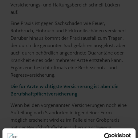
Versicherungs- und Haftungsbereich schnell Lücken
auf.
Eine Praxis ist gegen Sachschäden wie Feuer,
Rohrbruch, Einbruch und Elektronikschäden versichert.
Darüber hinaus kommt der Praxisausfall zum Tragen,
der durch die genannten Sachgefahren ausgelöst, aber
auch durch behördlich angeordnete Quarantäne oder
Krankheit eines oder mehrerer Ärzte entstehen kann.
Ergänzend besteht oftmals eine Rechtsschutz- und
Regressversicherung.
Die für Ärzte wichtigste Versicherung ist aber die
Berufshaftpflichtversicherung.
Wenn bei den vorgenannten Versicherungen noch eine
Aufteilung nach Standorten in irgendeiner Form
möglich erscheint wird es im Falle einer Großpraxis
mit der Berufshaftpflichtversicherung schwierig.