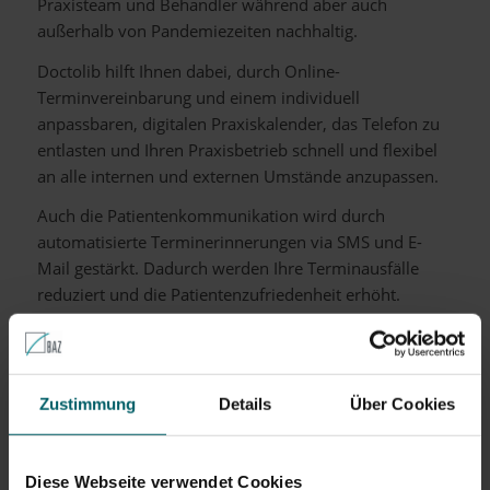
Praxisteam und Behandler während aber auch
außerhalb von Pandemiezeiten nachhaltig.
Doctolib hilft Ihnen dabei, durch Online-
Terminvereinbarung und einem individuell
anpassbaren, digitalen Praxiskalender, das Telefon zu
entlasten und Ihren Praxisbetrieb schnell und flexibel
an alle internen und externen Umstände anzupassen.
Auch die Patientenkommunikation wird durch
automatisierte Terminerinnerungen via SMS und E-
Mail gestärkt. Dadurch werden Ihre Terminausfälle
reduziert und die Patientenzufriedenheit erhöht.
Zu Corona Zeiten ist es besonders für Praxen wichtig
Hygiene- und Sicherheitsstandards einzuhalten.
Entlastung bringt hier die zertifizierte Doctolib
Zustimmung
Details
Über Cookies
Videosprechstunde, welche sich bspw. für
Verdachtsaufklärungen, medizinische
Ersteinschätzungen, Kontrollen oder Befund- und
Diese Webseite verwendet Cookies