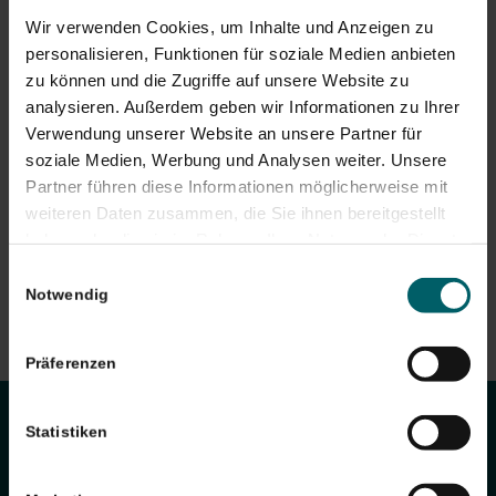
Nachbesprechungen eignet. So können Kontakte
Wir verwenden Cookies, um Inhalte und Anzeigen zu
reduziert und zusätzliche Sicherheit durch geringere
personalisieren, Funktionen für soziale Medien anbieten
Wartezimmerauslastung erzielt werden.
zu können und die Zugriffe auf unsere Website zu
Sie haben Fragen zu einem Thema? Sie wünschen
analysieren. Außerdem geben wir Informationen zu Ihrer
weitere Informationen über die Vorteile von Doctolib
Verwendung unserer Website an unsere Partner für
für Ihre Praxis? Jetzt kostenlos
weitere Informationen
soziale Medien, Werbung und Analysen weiter. Unsere
erhalten.
Partner führen diese Informationen möglicherweise mit
weiteren Daten zusammen, die Sie ihnen bereitgestellt
haben oder die sie im Rahmen Ihrer Nutzung der Dienste
gesammelt haben. Sie geben Einwilligung zu unseren
Einwilligungsauswahl
Cookies, wenn Sie unsere Webseite weiterhin nutzen.
Notwendig
Präferenzen
Statistiken
KONTAKT
Sie haben Fragen?