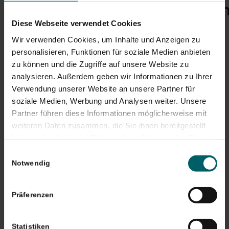
Berufshaftpflichtversicheru
Diese Webseite verwendet Cookies
Arzt
Wir verwenden Cookies, um Inhalte und Anzeigen zu
23. Februar 2021
personalisieren, Funktionen für soziale Medien anbieten
zu können und die Zugriffe auf unsere Website zu
Eine Berufshaftpflichtversicherung Arzt ist
analysieren. Außerdem geben wir Informationen zu Ihrer
Verwendung unserer Website an unsere Partner für
unverzichtbar. Als Arzt setzt man ein hohes Maß
soziale Medien, Werbung und Analysen weiter. Unsere
an Vertrauen in Sie. Entsprechend hoch ist Ihre
Partner führen diese Informationen möglicherweise mit
Verantwortung für das Wohl Ihrer Patienten.
weiteren Daten zusammen, die Sie ihnen bereitgestellt
Selbst dem erfahrensten Mediziner kann im
haben oder die sie im Rahmen Ihrer Nutzung der Dienste
gesammelt haben. Sie geben Einwilligung zu unseren
Laufe seiner Tätigkeit ein Missgeschick
Einwilligungsauswahl
Cookies, wenn Sie unsere Webseite weiterhin nutzen.
Notwendig
passieren. Ein Mal falsch gehandelt, ein Mal
falsch entschieden und die Folgen für Sie können
verheerend sein – […]
Präferenzen
Statistiken