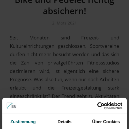
absichern!
2. März 2021
Seit Monaten sind Freizeit- und
Kultureinrichtungen geschlossen, Sportvereine
dürfen nicht mehr besucht werden und das sich
die Zahl von privatgeführten Fitnessstudios
dezimieren wird, ist eigentlich eine sichere
Prognose. Was also tun, wenn nur noch Arbeiten
erlaubt und die Freizeitgestaltung stark
eingeschränkt ist? Der Trend geht zu Aktivitäten
an der frischen Luft. Was für unsere Eltern […]
Zustimmung
Details
Über Cookies