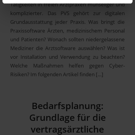
Tätigkeiten in freien Arztpraxen mühseliger und
komplizierter. Das PVS gehört zur digitalen
Grundausstattung jeder Praxis. Was bringt die
Praxissoftware Ärzten, medizinischem Personal
und Patienten? Wonach sollten niedergelassene
Mediziner die Arztsoftware auswählen? Was ist
vor Installation und Verwendung zu beachten?
Welche Maßnahmen helfen gegen Cyber-
Risiken? Im folgenden Artikel finden […]
Bedarfsplanung:
Grundlage für die
vertragsärztliche