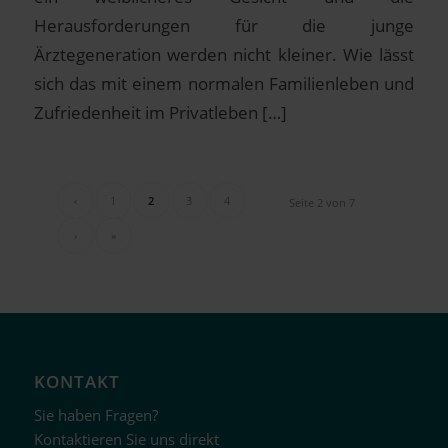
Herausforderungen für die junge
Ärztegeneration werden nicht kleiner. Wie lässt
sich das mit einem normalen Familienleben und
Zufriedenheit im Privatleben […]
‹
1
2
3
4
Seite 2 von 7
›
»
KONTAKT
Sie haben Fragen?
Kontaktieren Sie uns direkt