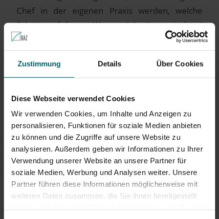
Chef in der eigenen Praxis werden, welche
Schritte auf diesem Weg zurückzulegen sind und
wie sie als niedergelassene:r Ärztin:Arzt
Bestätigung […]
Zustimmung
Details
Über Cookies
NäPA in Haus- und
Diese Webseite verwendet Cookies
Wir verwenden Cookies, um Inhalte und Anzeigen zu
Facharztpraxen
personalisieren, Funktionen für soziale Medien anbieten
zu können und die Zugriffe auf unsere Website zu
4. Mai 2022
analysieren. Außerdem geben wir Informationen zu Ihrer
Verwendung unserer Website an unsere Partner für
Die Arbeitsanforderungen an Mediziner:innen
soziale Medien, Werbung und Analysen weiter. Unsere
steigen aufgrund des demografischen Wandels
Partner führen diese Informationen möglicherweise mit
unaufhörlich. Dabei müssen Ärzte:innen nicht
weiteren Daten zusammen, die Sie ihnen bereitgestellt
haben oder die sie im Rahmen Ihrer Nutzung der Dienste
alles selbst machen. Routinearbeiten und